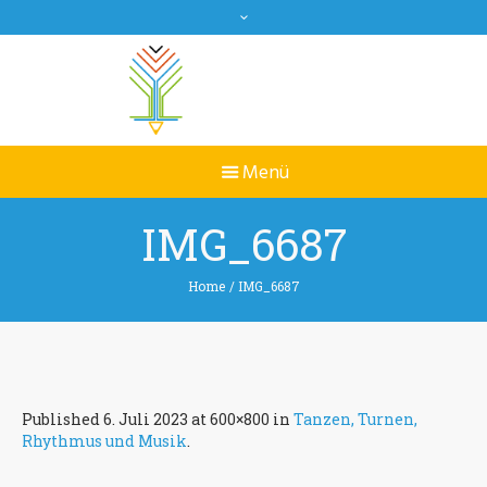
IMG_6687
Home
/
IMG_6687
Published
6. Juli 2023
at 600×800 in
Tanzen, Turnen,
Rhythmus und Musik
.