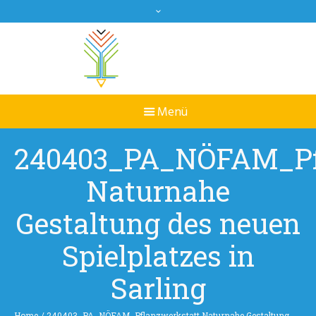
240403_PA_NÖFAM_Pf
Naturnahe
Gestaltung des neuen
Spielplatzes in
Sarling
Home
/
240403_PA_NÖFAM_Pflanzwerkstatt Naturnahe Gestaltung