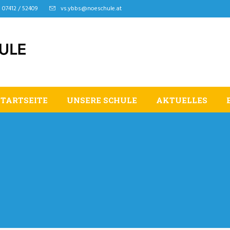
07412 / 52409
vs.ybbs@noeschule.at
STARTSEITE
UNSERE SCHULE
AKTUELLES