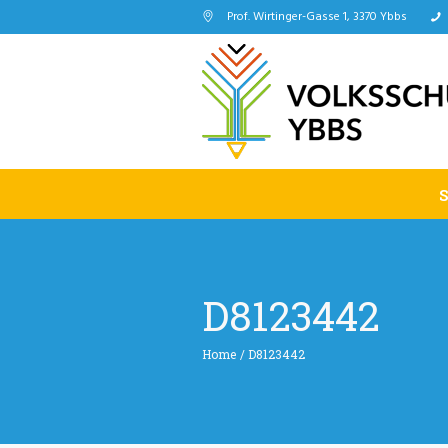
Prof. Wirtinger-Gasse 1, 3370 Ybbs
D8123442
Home
/
D8123442