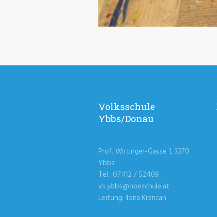
Volksschule
Ybbs/Donau
Prof. Wirtinger-Gasse 1, 3370
Ybbs
Tel.: 07412 / 52409
vs.ybbs@noeschule.at
Leitung: Ilona Krancan