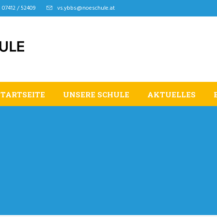
07412 / 52409
vs.ybbs@noeschule.at
STARTSEITE
UNSERE SCHULE
AKTUELLES