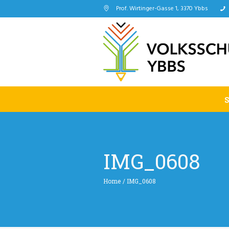
Prof. Wirtinger-Gasse 1, 3370 Ybbs
IMG_0608
Home
/
IMG_0608