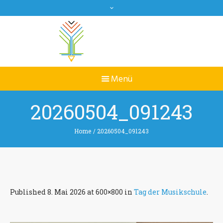
20260504_091243
Home
/
20260504_091243
Published
8. Mai 2026
at 600×800 in
Tag der Musikschule
.