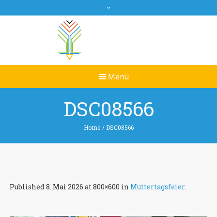
DSC08566
Home
/
DSC08566
Published
8. Mai 2026
at 800×600 in
Muttertagsfeier
.