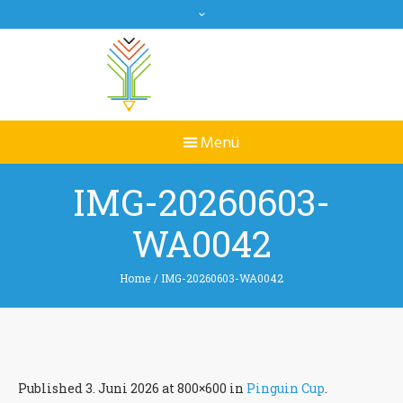
IMG-20260603-
WA0042
Home
/
IMG-20260603-WA0042
Published
3. Juni 2026
at 800×600 in
Pinguin Cup
.