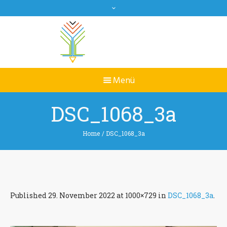
DSC_1068_3a
Home
/
DSC_1068_3a
Published
29. November 2022
at 1000×729 in
DSC_1068_3a
.