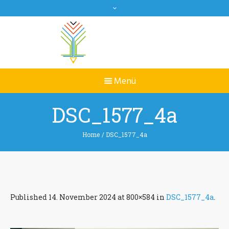
DSC_1577_4a
Home
/
DSC_1577_4a
Published
14. November 2024
at 800×584 in
DSC_1577_4a
.