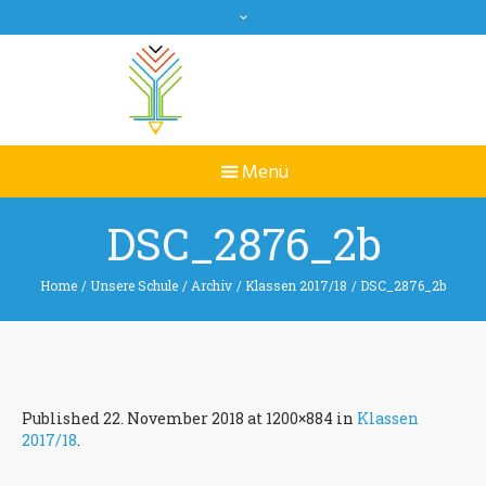
DSC_2876_2b
Home
/
Unsere Schule
/
Archiv
/
Klassen 2017/18
/
DSC_2876_2b
Published
22. November 2018
at 1200×884 in
Klassen
2017/18
.