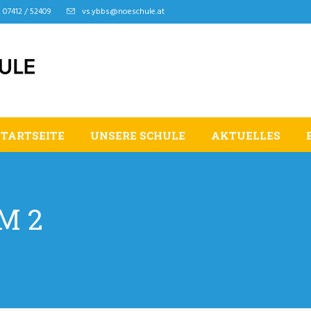
07412 / 52409
vs.ybbs@noeschule.at
STARTSEITE
UNSERE SCHULE
AKTUELLES
M 2