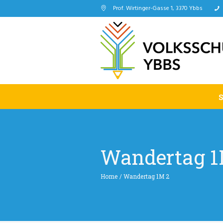
Prof. Wirtinger-Gasse 1, 3370 Ybbs
Wandertag 1
Home
/
Wandertag 1M 2